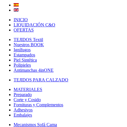
INICIO
LIQUIDACIÓN C&O
OFERTAS
TEJIDOS Textil
Nuestros BOOK
Ignífugos
Estampados
Piel Sintética
Polipieles
Antimanchas 4inONE
TEJIDOS PARA CALZADO
MATERIALES
Preparado
Corte y Cosido
Fornituras y Complementos
Adhesivos
Embalajes
Mecanismos Sofá Cama