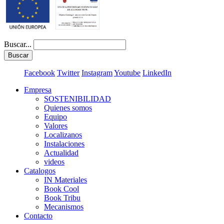
Buscar...
Buscar
Facebook
Twitter
Instagram
Youtube
LinkedIn
Empresa
SOSTENIBILIDAD
Quienes somos
Equipo
Valores
Localizanos
Instalaciones
Actualidad
videos
Catalogos
IN Materiales
Book Cool
Book Tribu
Mecanismos
Contacto