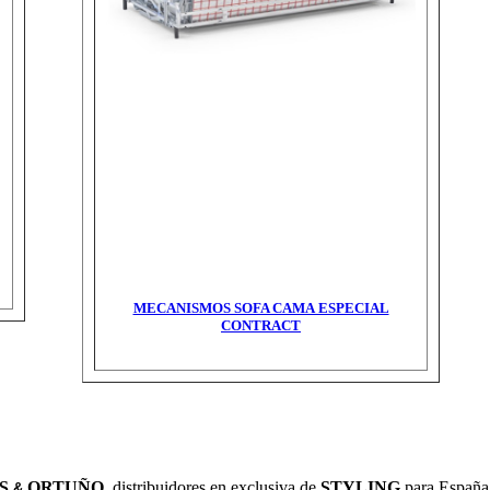
MECANISMOS SOFA CAMA ESPECIAL
CONTRACT
S
ORTUÑO
, distribuidores en exclusiva de
STYLING
para España 
&