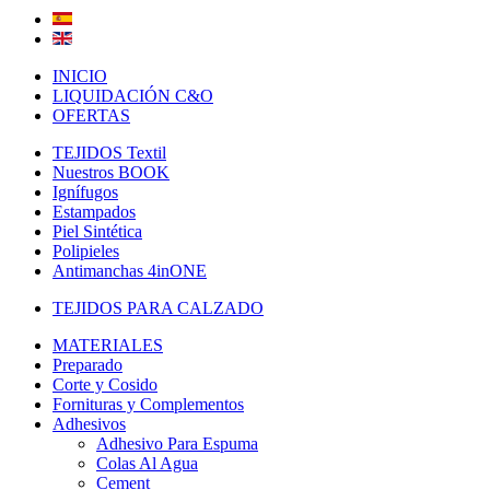
INICIO
LIQUIDACIÓN C&O
OFERTAS
TEJIDOS Textil
Nuestros BOOK
Ignífugos
Estampados
Piel Sintética
Polipieles
Antimanchas 4inONE
TEJIDOS PARA CALZADO
MATERIALES
Preparado
Corte y Cosido
Fornituras y Complementos
Adhesivos
Adhesivo Para Espuma
Colas Al Agua
Cement