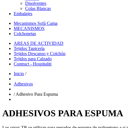
Disolventes
Colas Blancas
Embalajes
Mecanismos Sofá Cama
MECANISMOS
Colchonetas
AREAS DE ACTIVIDAD
Tejidos Tapicería
Tejidos Descanso y Colchón
Tejidos para Calzado
Contract - Hospitaliti
Inicio
/
Adhesivos
/
Adhesivo Para Espuma
ADHESIVOS PARA ESPUMA
Los spray TR se utilizan para pegados de espuma de poliuretano a si