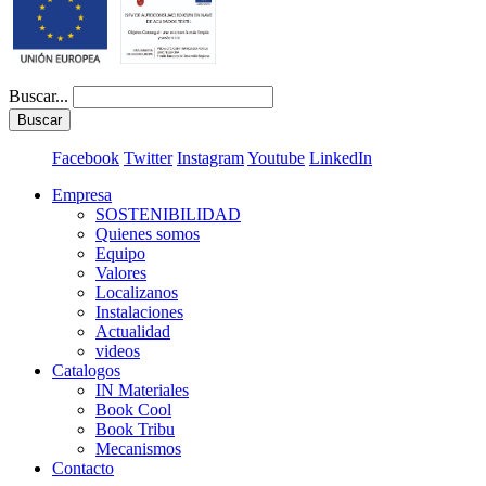
Buscar...
Buscar
Facebook
Twitter
Instagram
Youtube
LinkedIn
Empresa
SOSTENIBILIDAD
Quienes somos
Equipo
Valores
Localizanos
Instalaciones
Actualidad
videos
Catalogos
IN Materiales
Book Cool
Book Tribu
Mecanismos
Contacto