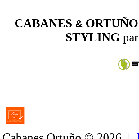
CABANES
ORTUÑO
&
STYLING
par
Cabanes Ortuño
© 2026 |