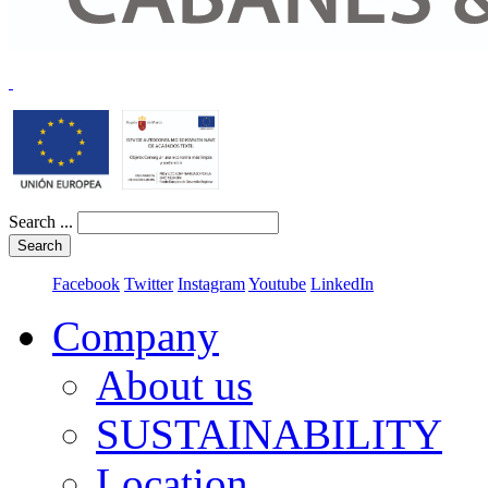
Search ...
Search
Facebook
Twitter
Instagram
Youtube
LinkedIn
Company
About us
SUSTAINABILITY
Location